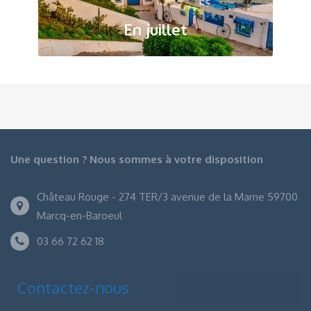
En juillet
Une question ? Nous sommes à votre disposition
Château Rouge - 274 TER/3 avenue de la Marne 59700
Marcq-en-Baroeul
03 66 72 62 18
Contactez-nous