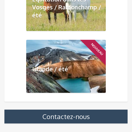
Vosges / Ramonchamp /
été
NOUVEAU
Islande / été
Contactez-nous