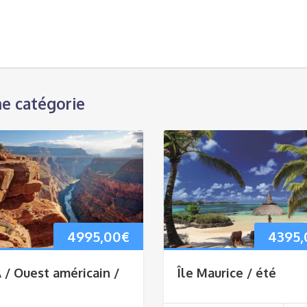
haut/bas
pour
augmente
ou
diminuer
le
e catégorie
volume.
4995,00
€
4395,
 / Ouest américain /
Île Maurice / été