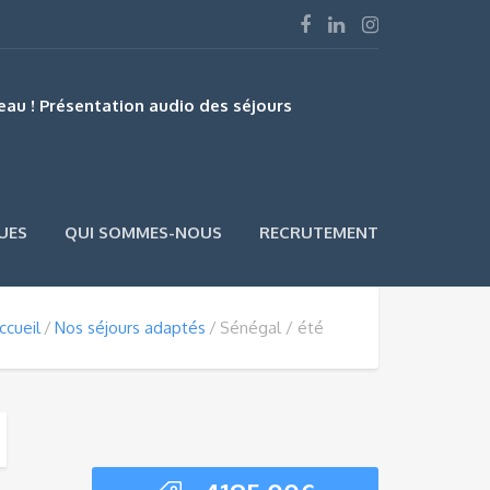
au ! Présentation audio des séjours
UES
QUI SOMMES-NOUS
RECRUTEMENT
ccueil
Nos séjours adaptés
Sénégal / été