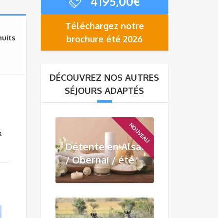
4195,00
€
Téléchargez notre
nuits
brochure été 2026
DÉCOUVREZ NOS AUTRES
SÉJOURS ADAPTÉS
NOUVEAU
x
Détente en Alsace
/ Obernai / été