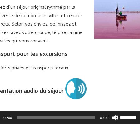
tez d’un séjour original rythmé par la
verte de nombreuses villes et centres
érêts. Selon vos envies, définissez et
isez, avec votre groupe, le programme
ivités qui vous convient.
sport pour les excursions
ferts privés et transports locaux
entation audio du séjour
ur
Utilisez
00:00
00:00
les
flèches