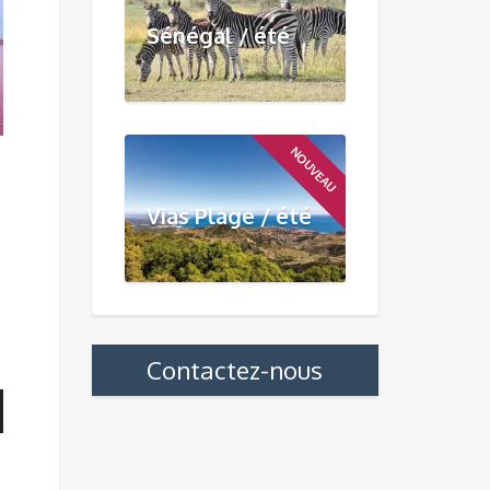
Sénégal / été
NOUVEAU
Vias Plage / été
Contactez-nous