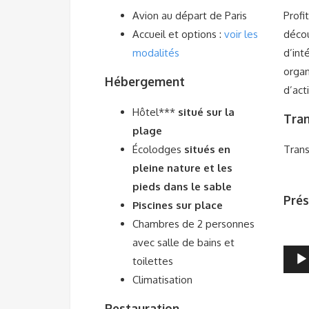
Avion au départ de Paris
Profi
Accueil et options :
voir les
décou
modalités
d’int
organ
Hébergement
d’act
Hôtel***
situé sur la
Tran
plage
Écolodges
situés en
Trans
pleine nature et les
pieds dans le sable
Prés
Piscines sur place
Chambres de 2 personnes
avec salle de bains et
Lecte
toilettes
audio
Climatisation
Restauration