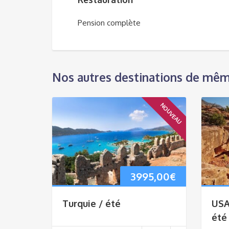
Pension complète
Nos autres destinations de mêm
NOUVEAU
3995,00
€
Turquie / été
USA
été